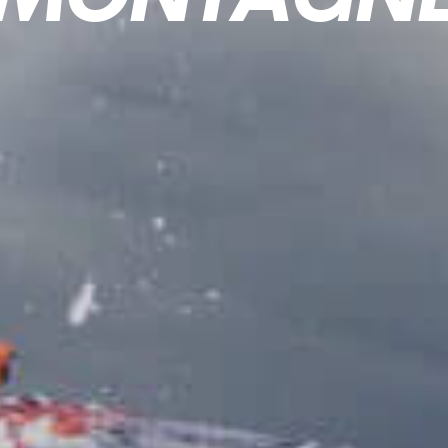
M
O
N
T
A
G
N