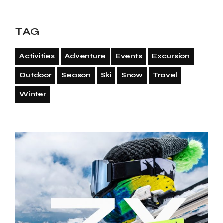
TAG
Activities
Adventure
Events
Excursion
Outdoor
Season
Ski
Snow
Travel
Winter